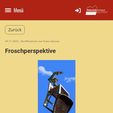
Menü
Zurück
09.11.2025
, Veröffentlicht von Franz Geisser
Froschperspektive